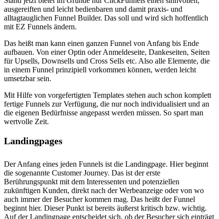
Stand jetzt bietet im Grunde nur ClickFunnels einen sinnvollen,
ausgereiften und leicht bedienbaren und damit praxis- und
alltagtauglichen Funnel Builder. Das soll und wird sich hoffentlich
mit EZ Funnels ändern.
Das heißt man kann einen ganzen Funnel von Anfang bis Ende
aufbauen. Von einer Optin oder Anmeldeseite, Dankeseiten, Seiten
für Upsells, Downsells und Cross Sells etc. Also alle Elemente, die
in einem Funnel prinzipiell vorkommen können, werden leicht
umsetzbar sein.
Mit Hilfe von vorgefertigten Templates stehen auch schon komplett
fertige Funnels zur Verfügung, die nur noch individualisiert und an
die eigenen Bedürfnisse angepasst werden müssen. So spart man
wertvolle Zeit.
Landingpages
Der Anfang eines jeden Funnels ist die Landingpage. Hier beginnt
die sogenannte Customer Journey. Das ist der erste
Berührungspunkt mit dem Interessenten und potenziellen
zukünftigen Kunden, direkt nach der Werbeanzeige oder von wo
auch immer der Besucher kommen mag. Das heißt der Funnel
beginnt hier. Dieser Punkt ist bereits äußerst kritisch bzw. wichtig.
Auf der Landingpage entscheidet sich, ob der Besucher sich einträgt