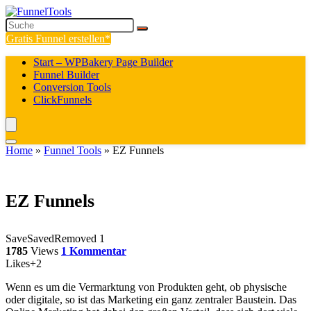
Gratis Funnel erstellen
Start – WPBakery Page Builder
Funnel Builder
Conversion Tools
ClickFunnels
Home
»
Funnel Tools
»
EZ Funnels
EZ Funnels
Save
Saved
Removed
1
1785
Views
1 Kommentar
Likes
+2
Wenn es um die Vermarktung von Produkten geht, ob physische
oder digitale, so ist das Marketing ein ganz zentraler Baustein. Das